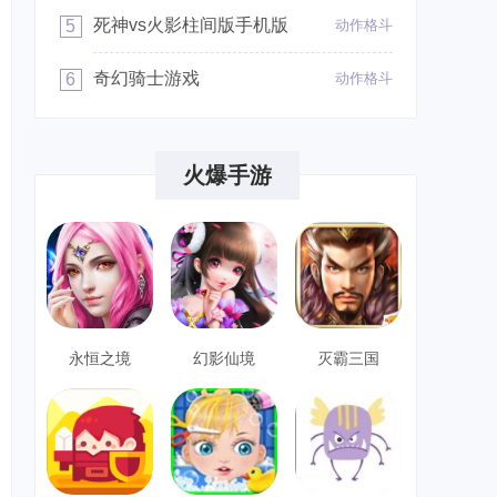
死神vs火影柱间版手机版
5
动作格斗
奇幻骑士游戏
6
动作格斗
火爆手游
永恒之境
幻影仙境
灭霸三国