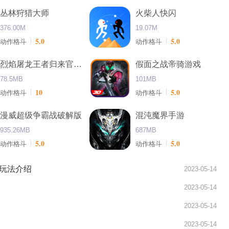
丛林狩猎大师
火柴人快闪
376.00M
19.07M
5.0
5.0
动作格斗
动作格斗
烈焰屠龙王者归来官网版
假面之战帝骑游戏
78.5MB
101MB
10
5.0
动作格斗
动作格斗
漫威超级争霸战破解版
混沌魔界手游
935.26MB
687MB
5.0
5.0
动作格斗
动作格斗
玩法介绍
2023-05-14
2023-05-14
2023-05-14
2023-05-14