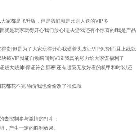
18,大家都是飞升版，但是我们就是比别人送的VIP多
们的宗旨就是玩家玩得开心我们放心!进去游戏还有小惊喜的!我是产品
就得贵!但是为了大家玩得开心我硬着头皮让VIP免费!而且上线就
充6块钱VIP就能自动瞬间到V19!我真的尽力给大家谋福利了
证贼大贼帅!保证符合原著!还有超级无敌好看的机甲和时装!还
石多到花都花不完 物价我也偷偷改了很低哦
的去控制参与激情的打斗；
能，产生一定的胜利效果。