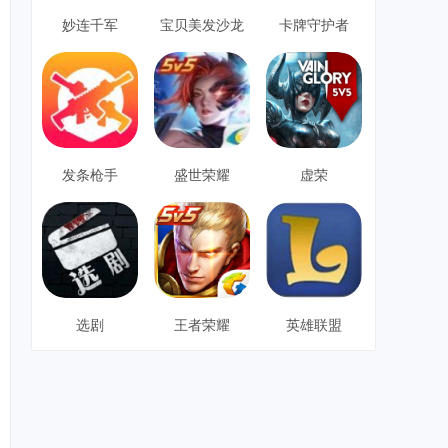
妙连千军
宝贝美发沙龙
卡牌守护者
发条枪手
盛世荣耀
虚荣
选剧
王者荣耀
英雄联盟