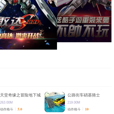
天堂奇缘之冒险地下城
公路街车硝基骑士
263.00M
219.00M
5.0
10
动作格斗
动作格斗