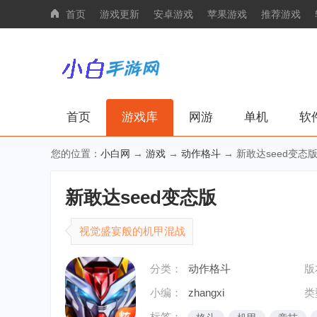
首页
游戏更新
安卓游戏
苹果游戏
推荐游戏
首页
游戏库
网游
单机
软
您的位置：
小白网
→
游戏
→
动作格斗
→ 新敢达seed变态
新敢达seed变态版
视觉盛宴般的机甲混战
分类：
动作格斗
版
小编：
zhangxi
类
标签：