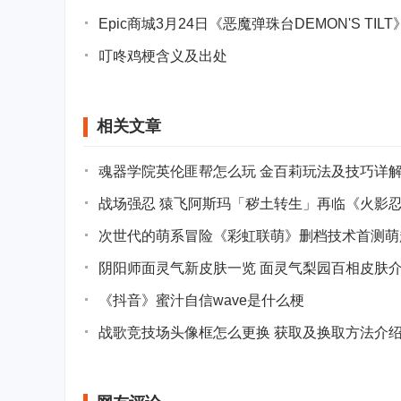
Epic商城3月24日《恶魔弹珠台DEMON'S TI
叮咚鸡梗含义及出处
相关文章
魂器学院英伦匪帮怎么玩 金百莉玩法及技巧详
战场强忍 猿飞阿斯玛「秽土转生」再临《火影
次世代的萌系冒险《彩虹联萌》删档技术首测萌
阴阳师面灵气新皮肤一览 面灵气梨园百相皮肤
《抖音》蜜汁自信wave是什么梗
战歌竞技场头像框怎么更换 获取及换取方法介