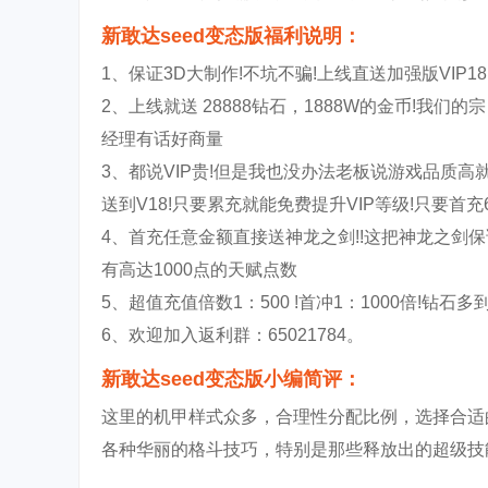
新敢达seed变态版福利说明：
1、保证3D大制作!不坑不骗!上线直送加强版VIP
2、上线就送 28888钻石，1888W的金币!我
经理有话好商量
3、都说VIP贵!但是我也没办法老板说游戏品质高
送到V18!只要累充就能免费提升VIP等级!只要首
4、首充任意金额直接送神龙之剑!!这把神龙之剑保
有高达1000点的天赋点数
5、超值充值倍数1：500 !首冲1：1000倍!钻
6、欢迎加入返利群：65021784。
新敢达seed变态版小编简评：
这里的机甲样式众多，合理性分配比例，选择合适
各种华丽的格斗技巧，特别是那些释放出的超级技