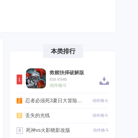
本类排行
救赎抉择破解版
1
858.45MB
动作格斗
2
忍者必须死3夏日大冒险版本
动作格斗
3
丢失的光线
动作格斗
死神vs火影晓影改版
4
动作格斗