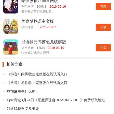
豪侠纵横江湖官网版
动火爆收官，终极阵营获得惊喜应援福利，应援第一名的代言人
下载
角色扮演丨100MB丨
2019-09-16
御剑畅游梦幻武侠世界。
R1SE周震南可获得外滩·上海中心大厦广告大屏专属资源;应援第二名
的代言人R1SE张颜齐将获得《我的起源》官方购买2000张R1SE首
美食梦物语中文版
下载
模拟经营丨丨
2021-05-07
张EP;应援第三名的代言人R1SE夏之光可获得一颗行星的命名权，拥
有个人专属的“起源星球”(名称可由该代言人自定义)。
成语状元郎苏乞儿破解版
参与过应援的玩家们，可以在应援结束后领取各自阵营的专属壕
下载
休闲益智丨18MB丨
2019-03-10
礼，应援排行榜第一的玩家还有独家的代言人同款服装与签名照相送!
快来成为成语大师吧。
活动链接：wdqy.qq.com/yingyuan
相关文章
《抖音》问风歌曲完整版在线试听入口
《抖音》愿你歌曲完整版在线试听入口
球胡麻差是什么梗
Epic商城3月24日《恶魔弹珠台DEMON'S TILT》免费领取地址
叮咚鸡梗含义及出处