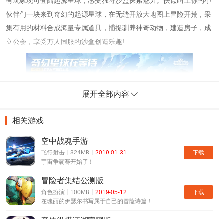
有玩家现可登陆起源星球，感受独特沙盒探索魅力。快点叫上你的小
伙伴们一块来到奇幻的起源星球，在无缝开放大地图上冒险开荒，采
集有用的材料合成海量专属道具，捕捉驯养神奇动物，建造房子，成
立公会，享受万人同服的沙盒创造乐趣!
展开全部内容
相关游戏
空中战魂手游
创造营R1SE男团代言!起源星球全新旅程
下载
飞行射击丨324MB丨
2019-01-31
宇宙争霸赛开始了！
11月15日，R1SE男团为腾讯革新级沙盒MMO手游《我的起
源》拍摄的首个真人游戏电影同步首映!由超人气男团R1SE，冒险家-
冒险者集结公测版
R1SE周震南、驯兽师-R1SE夏之光和建造者-R1SE张颜齐的三大起
下载
角色扮演丨100MB丨
2019-05-12
在瑰丽的伊瑟尔书写属于自己的冒险诗篇！
源星球阵营已同步入驻游戏，玩家可选择微信/QQ区的专服【南光齐
缘】探索奇丽的起源星球。截止15日0点，起源星球三大阵营应援活