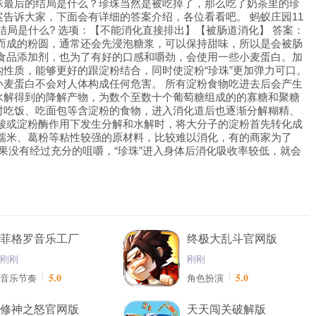
珠最后的结局是什么？珍珠当然是被吃掉了，那么吃了奶茶里的珍
案告诉大家，下面会有详细的答案介绍，各位看看吧。
蚂蚁庄园11
局是什么? 选项：【不能消化直接排出】【被肠道消化】 答案：
制作而成的粉圆，通常还会先浸泡糖浆，可以保持甜味，所以是会被肠
食品添加剂，也为了有好的口感和嚼劲，会使用一些小麦蛋白。加
性质，能够更好的跟淀粉结合，同时使淀粉“珍珠”更加弹力可口。
小麦蛋白不会对人体构成任何危害。
所有淀粉食物吃进去后会产生
水解得到的降解产物，为数个至数十个葡萄糖组成的的寡糖和聚糖
时吃饭、吃面包等含淀粉的食物，进入消化道后也逐渐分解糊精、
、酸或淀粉酶作用下发生分解和水解时，将大分子的淀粉首先转化成
糯米、葛粉等粘性较强的原材料，比较难以消化，有的商家为了
如果没有经过充分的咀嚼，“珍珠”进入身体后消化吸收率较低，就会
菲格罗音乐工厂
终极大乱斗官网版
刚刚
刚刚
5.0
5.0
音乐节奏
角色扮演
修神之怒官网版
天天闯关破解版