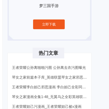
梦三国手游
立即下载
热门文章
王者荣耀公孙离啪啪污图 公孙离去衣污图曝光
琴女之家前篇本子库_英雄联盟琴女之家邪恶全彩本子
王者荣耀李白妲己邪恶漫画 李白妲己全彩同人漫画
琴女之家漫画全集1-48_无翼乌之全彩英雄联盟琴女
王者荣耀妲己污漫画_王者荣耀妲己被x漫画