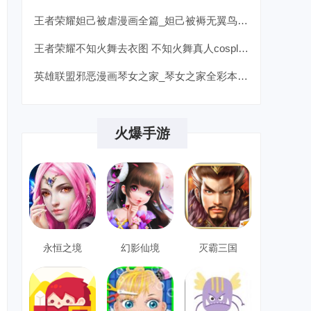
王者荣耀妲己被虐漫画全篇_妲己被褥无翼鸟漫画详情
王者荣耀不知火舞去衣图 不知火舞真人cosplay邪恶图
英雄联盟邪恶漫画琴女之家_琴女之家全彩本子邪恶漫画
火爆手游
永恒之境
幻影仙境
灭霸三国