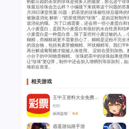
蚂蚁庄园奶茶里的珍珠是很多人的最爱，那么这个珍
珠最后珍珠会怎么样？小编接下来就将这个问题的答
月28日课堂答案
问题：奶茶里的珍珠被吃掉后最终的结
被肠道消化 解析：“奶茶使用的“珍珠”，是由淀粉
道消化的哦。
为了口感需要，还会用一些小麦蛋白和
入小麦蛋白，是因为小麦蛋白有很好的水合性质和结构
小麦蛋白是一种蛋白质，除了某些对小麦过敏的人，
糊精，而糊精就更不需要担心了。糊精是淀粉不完全
的混合物，包括有麦芽糖糊精、环状糊精等。我们平
再分解成葡萄糖才能被人体使用。 淀粉在受到加热
小分子的中间物质糊精。 珍珠奶茶中的珍珠如果使用
让“珍珠”更Q弹，制作中还会加入增稠剂等添加剂，
堆积在胃里。
相关游戏
王中王资料大全免费2019
刚刚
0.0
休闲益智
逍遥游仙路手游