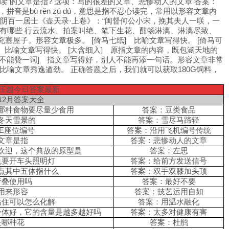
读”的文章是指? 选项：写的很差的文章、悲惨动人的文章 答案：
音是bù rěn zú dú，意思是指不忍心读完，常用以形容文章内
淮阴百一居士《壶天录·上卷》：“闽督何公小宋，挽其夫人一联，一
语有哪些 行云流水、拍案叫绝、笔下生花、酣畅淋漓、淋漓尽致、
，充塞屋子。形容文章极多。 [倚马七纸] 比喻文章写得快。 [倚马可
比喻文章写得快。 [大含细入] 原指文章的内容，既包涵天地的
[不能赞一词] 指文章写得好，别人不能再添一句话。形容文章非常
] 比喻文章秀逸遒劲。 正确答题之后，我们就可以获取180G饲料，
庄园今日答案最新
12月答案大全
哪种食物要尽量少食用
答案：
豆类食品
冬天雪景的
答案：雪尽马蹄轻
E座位编号
答案：沿用飞机编号传统
文章是指
答案：悲惨动人的文章
欢迎，这个典故的原型是
答案：
左思
也要开车头照明灯
答案：给前方发送信号
点其中五体指什么
答案：
双手双膝加头顶
折叠使用吗
答案：最好不要
用来形容
答案：技艺运用自如
粘住可以怎么化解
答案：用温水融化
身体好，它的含量是越多越好吗
答案：
太多对健康有害
是哪种花
答案：
杜鹃