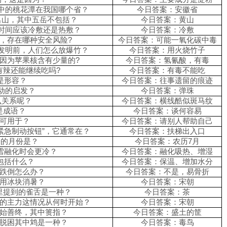
情中的桃花潭在我国哪个省？
今日答案：安徽省
名山，其中五岳不包括？
今日答案：黄山
一时间应该冷敷还是热敷？
今日答案：冷敷
觉，存在哪种安全风险?
今日答案：可能一氧化碳中毒
被发明前，人们怎么放爆竹？
今日答案：用火烧竹子
是因为苹果核含有少量的?
今日答案：氢氰酸，有毒
有辣还能继续吃吗?
今日答案：有毒不能吃
”是形容？
今日答案：往事遗留的痕迹
运动的启发？
今日答案：弹珠
么关系呢？
今日答案：横线酷似斑马纹
是成语？
今日答案：谈何容易
般可用于？
今日答案：请别人帮助自己
“紧急制动按钮”，它通常在？
今日答案：扶梯出入口
表的月份是？
今日答案：农历7月
积雪融化时会更冷？
今日答案：融化吸热、增湿
处包括什么？
今日答案：保温、增加水分
前跌倒怎么办？
今日答案：不是，易骨折
能用冰块消暑？
今日答案：宋朝
里提到的雀舌是一种？
今日答案：茶
菜的主力这情况从何时开始？
今日答案：宋朝
善始善终，其中篑指？
今日答案：盛土的筐
法脱困其中鸩是一种？
今日答案：毒鸟