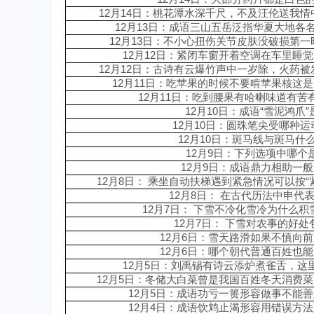
12月14日：桃花潭水深千尺，不及汪伦送我
12月13日：成语三山五岳泛指华夏大地各
12月13日：不小心扭伤关节皮肤没破损第
12月12日：紧闭车窗开着空调在车里睡
12月12日：古诗有云爆竹声中一岁除，火药
12月11日：吃苹果的时候不要啃苹果核这
12月11日：吃到腰果有哈喇味道有苦
12月10日：成语“雪泥鸿爪
12月10日：圆珠笔尖受哪种
12月10日：斑马线与斑马什
12月9日：下列选项中哪个
12月9日：成语鼎力相助一
12月8日： 乘坐自动扶梯遇到紧急情况可以按
12月8日： 在古代历法中申代
12月7日： 下雪不冷化雪冷为什么
12月7日： 下雪对农事的好
12月6日：雪天路滑如果不慎向
12月6日：哪个朝代普通百姓也
12月5日：刘禹锡有诗云添炉煮雀舌，这
12月5日：冬储大白菜曾是我国百姓冬天消费
12月5日：成语功亏一篑形容做事不能
12月4日：成语饮鸩止渴形容用错误方