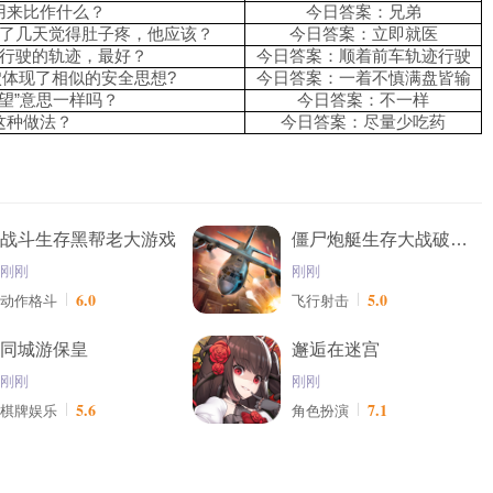
用来比作什么？
今日答案：兄弟
过了几天觉得肚子疼，他应该？
今日答案：立即就医
车行驶的轨迹，最好？
今日答案：顺着前车轨迹行驶
穴体现了相似的安全思想?
今日答案：一着不慎满盘皆输
众望”意思一样吗？
今日答案：不一样
这种做法？
今日答案：尽量少吃药
战斗生存黑帮老大游戏
僵尸炮艇生存大战破解版最新
刚刚
刚刚
6.0
5.0
动作格斗
飞行射击
同城游保皇
邂逅在迷宫
刚刚
刚刚
5.6
7.1
棋牌娱乐
角色扮演