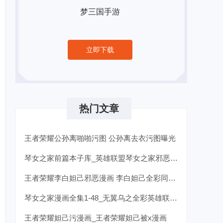
梦三国手游
立即下载
热门文章
王者荣耀公孙离啪啪污图 公孙离去衣污图曝光
琴女之家前篇本子库_英雄联盟琴女之家邪恶全彩本子
王者荣耀李白妲己邪恶漫画 李白妲己全彩同人漫画
琴女之家漫画全集1-48_无翼乌之全彩英雄联盟琴女
王者荣耀妲己污漫画_王者荣耀妲己被x漫画