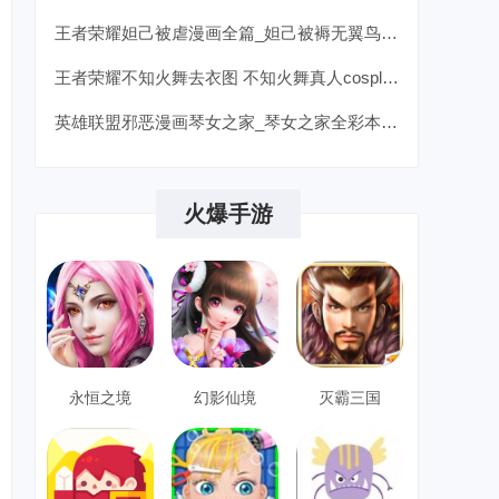
王者荣耀妲己被虐漫画全篇_妲己被褥无翼鸟漫画详情
王者荣耀不知火舞去衣图 不知火舞真人cosplay邪恶图
英雄联盟邪恶漫画琴女之家_琴女之家全彩本子邪恶漫画
火爆手游
永恒之境
幻影仙境
灭霸三国