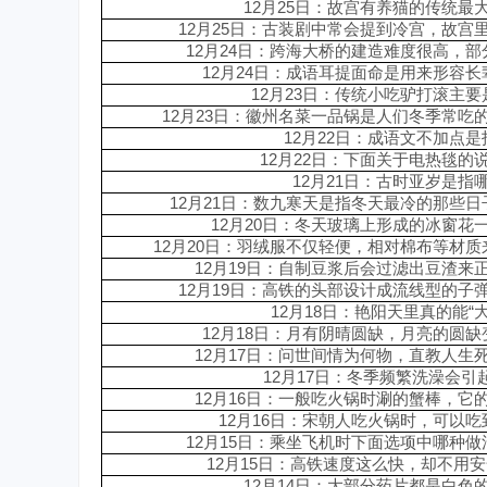
12
月25日：
故宫有养猫的传统最
12
月25日：
古装剧中常会提到冷宫，故宫
12
月24日：
跨海大桥的建造难度很高，部
12
月24日：
成语耳提面命是用来形容长
12
月23日：
传统小吃驴打滚主要
12月23日：
徽州名菜一品锅是人们冬季常吃
12月22日：
成语文不加点是
12月22日：
下面关于电热毯的
12月21日：
古时亚岁是指
12月21日：
数九寒天是指冬天最冷的那些日
12月20日：
冬天玻璃上形成的冰窗花
12月20日：羽绒服不仅轻便，相对棉布等材
12月19日：
自制豆浆后会过滤出豆渣来
12月19日：
高铁的头部设计成流线型的子
12月18日：
艳阳天里真的能“大
12月18日：
月有阴晴圆缺，月亮的圆缺
12月17日：问世间情为何物，直教人生
12月17日：冬季频繁洗澡会引
12月16日：一般吃火锅时涮的蟹棒，它
12月16日：宋朝人吃火锅时，可以
12月15日：乘坐飞机时下面选项中哪种
12月15日：高铁速度这么快，却不用
12月14日：大部分药片都是白色