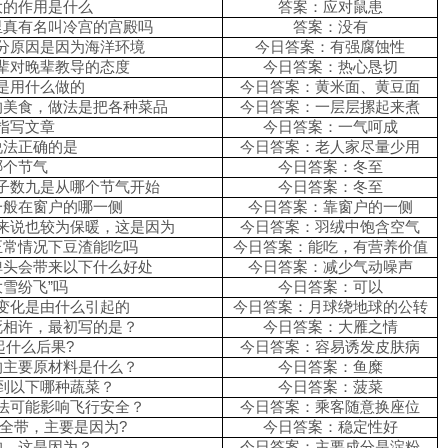
大的作用是什么
答案：应对鼠患
里真有名叫冷宫的宫殿吗
答案：没有
分原因是因为海洋环境
今日答案：
有强腐蚀性
辈对晚辈教导的态度
今日答案：热心恳切
是用什么做的
今日答案：黄米面、黄豆面
的美食，做法是把各种菜品
今日答案：一层层摞起来煮
指写文章
今日答案：一气呵成
说法正确的是
今日答案：老人家尽量少用
哪个节气
今日答案：
冬至
子数九是从哪个节气开始
今日答案：
冬至
一般在窗户的哪一侧
今日答案：靠窗户的一侧
质来说也较为保暖，这是因为
今日答案：
羽绒中饱含空气
正常情况下豆渣能吃吗
今日答案：能吃，有营养价值
弹头会带来以下什么好处
今日答案：减少气动噪声
雪纷飞”吗
今日答案：
可以
变化是由什么引起的
今日答案：月球绕地球的公转
死相许，最初写的是？
今日答案：大雁之情
起什么后果?
今日答案：容易诱发皮肤病
的主要原材料是什么？
今日答案：鱼糜
吃到以下哪种蔬菜？
今日答案：菠菜
做法可能影响飞行安全？
今日答案：乘客随意换座位
安全带，主要是因为?
今日答案：稳定性好
的，这是因为？
今日答案：主要成分是淀粉